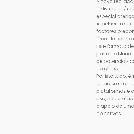
A nova realida
à distância / on
especial atençã
A melhoria dos 
factores prepo
área do ensino
Este formato de
parte do Mundo,
de potenciais c
do globo.
Por isto tudo, 
como se organi
plataformas e o
isso, necessári
o apoio de uma
objectivos.