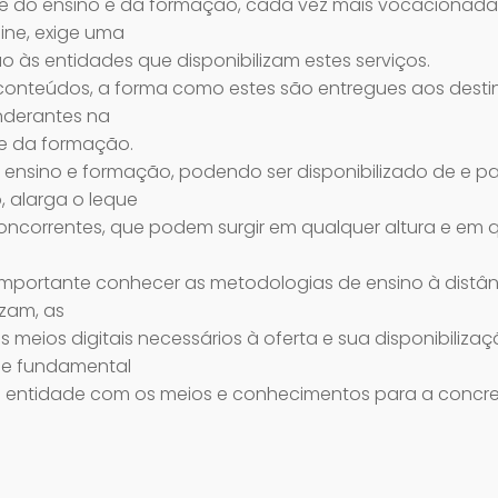
de do ensino e da formação, cada vez mais vocacionada
line, exige uma
o às entidades que disponibilizam estes serviços.
conteúdos, a forma como estes são entregues aos destin
nderantes na
 e da formação.
 ensino e formação, podendo ser disponibilizado de e p
 alarga o leque
oncorrentes, que podem surgir em qualquer altura e em 
é importante conhecer as metodologias de ensino à distân
zam, as
s meios digitais necessários à oferta e sua disponibiliza
o e fundamental
 entidade com os meios e conhecimentos para a concre